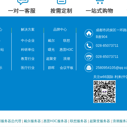
心
解决方案
品牌中心
成都市武侯区一环路
B座904
器
中小企业
戴尔
联想
028-85073711
作站
科研单位
曙光
惠普H3C
028-85073711
教育行业
超聚变
浪潮
示
医疗行业
群晖
会议平板
2580954105@qq c
关注w66国际·利来(
都服务器总代理
|
戴尔服务器
|
惠普H3C服务器
|
联想服务器
|
超聚变服务器
|
浪潮服务