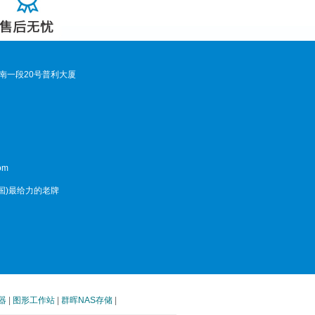
南一段20号普利大厦
om
中国)最给力的老牌
器
|
图形工作站
|
群晖NAS存储
|