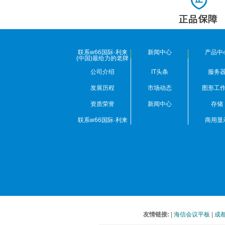
联系w66国际·利来
新闻中心
产品中
(中国)最给力的老牌
公司介绍
IT头条
服务
发展历程
市场动态
图形工
资质荣誉
新闻中心
存储
联系w66国际·利来
商用显
(中国)最给力的老牌
友情链接:
|
海信会议平板
|
成