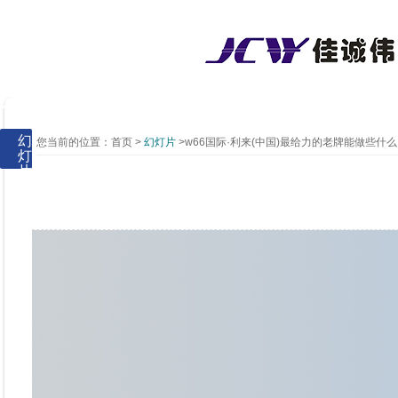
幻
您当前的位置：
首页
>
幻灯片
>w66国际·利来(中国)最给力的老牌能做些什么
灯
片