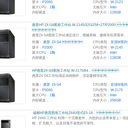
显卡：
P2000
CPU型号：
W-2123
最大CPU：
1颗
主板芯片：
Intel
内部硬盘：
内存大小：
128GB
惠普HP Z4 G4图形工作站 W-2145/32G/256+2T/P2000 

惠普Z4 G4图形工作站满足设计，视频剪辑，建模等应用需求。
所属：
惠普  Z4 G4 
CPU类型：
至强W系列
显卡：
P2000
CPU型号：
W-2145
最大CPU：
1颗
主板芯片：
Intel
内部硬盘：
内存大小：
128GB
HP惠普Z4 G4图形工作站 W-2175/64... 
惠普Z4 G4工作站满足动画制作，渲染建模等应用。
所属：
惠普  Z4 G4
CPU类型：
至强W系列
显卡：
P5000
CPU型号：
W-2175
最大CPU：
1颗
主板芯片：
Intel
内部硬盘：
内存大小：
256GB
 成都HP惠普图形工作站Z440塔式E5-16... 
HP Z440 工作站 利用一个完整套件，为您的企业带来更上一层
能、扩充能力，以及丝毫不逊色的可靠性。