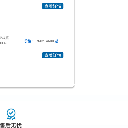
4
0V4系
价格：
RMB:14600
起
0 4G
4