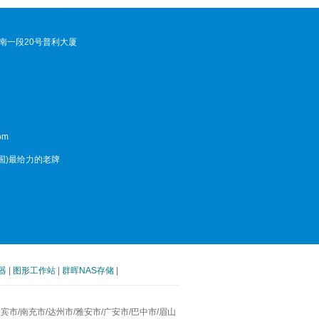
南一段20号普利大厦
om
中国)最给力的老牌
器
|
图形工作站
|
群晖NAS存储
|
南充市/达州市/雅安市/广安市/巴中市/眉山