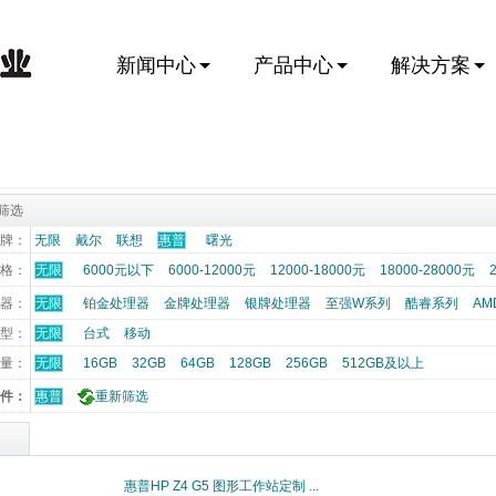
新闻中心
产品中心
解决方案
筛选
牌：
无限
戴尔
联想
惠普
曙光
格：
无限
6000元以下
6000-12000元
12000-18000元
18000-28000元
器：
无限
铂金处理器
金牌处理器
银牌处理器
至强W系列
酷睿系列
AM
型：
无限
台式
移动
数量：
无限
16GB
32GB
64GB
128GB
256GB
512GB及以上
件：
惠普
重新筛选
惠普HP Z4 G5 图形工作站定制 ...