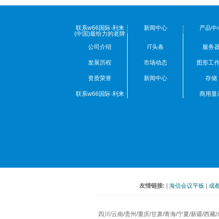
联系w66国际·利来
新闻中心
产品中
(中国)最给力的老牌
公司介绍
IT头条
服务
发展历程
市场动态
图形工
资质荣誉
新闻中心
存储
联系w66国际·利来
商用显
(中国)最给力的老牌
友情链接:
|
海信会议平板
|
成
四川/云南/贵州/重庆/甘肃/青海/宁夏/新疆/西藏/