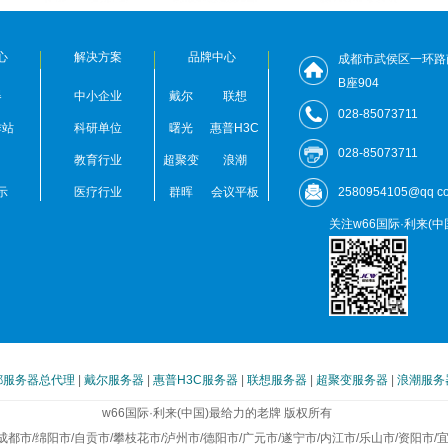
心
解决方案
品牌中心
成都市武侯区一环路
B座904
器
中小企业
戴尔
联想
028-85073711
作站
科研单位
曙光
惠普H3C
028-85073711
教育行业
超聚变
浪潮
示
医疗行业
群晖
会议平板
2580954105@qq c
关注w66国际·利来(
都服务器总代理
|
戴尔服务器
|
惠普H3C服务器
|
联想服务器
|
超聚变服务器
|
浪潮服务
w66国际·利来(中国)最给力的老牌 版权所有
成都市/绵阳市/自贡市/攀枝花市/泸州市/德阳市/广元市/遂宁市/内江市/乐山市/资阳市/宜宾市/