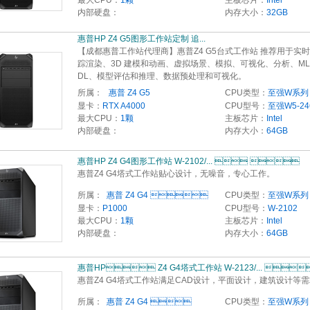
最大CPU：
1颗
主板芯片：
Intel
内部硬盘：
内存大小：
32GB
惠普HP Z4 G5图形工作站定制 追... 
【成都惠普工作站代理商】惠普Z4 G5台式工作站 推荐用于实
踪渲染、3D 建模和动画、虚拟场景、模拟、可视化、分析、ML 
DL、模型评估和推理、数据预处理和可视化。
所属：
  惠普 Z4 G5
CPU类型：
至强W系列
显卡：
RTX A4000
CPU型号：
至强W5-24
最大CPU：
1颗
主板芯片：
Intel
内部硬盘：
内存大小：
64GB
惠普HP Z4 G4图形工作站 W-2102/...  
惠普Z4 G4塔式工作站贴心设计，无噪音，专心工作。
所属：
 惠普 Z4 G4 
CPU类型：
至强W系列
显卡：
P1000
CPU型号：
W-2102
最大CPU：
1颗
主板芯片：
Intel
内部硬盘：
内存大小：
64GB
惠普HP Z4 G4塔式工作站 W-2123/... 
惠普Z4 G4塔式工作站满足CAD设计，平面设计，建筑设计等
所属：
 惠普 Z4 G4 
CPU类型：
至强W系列