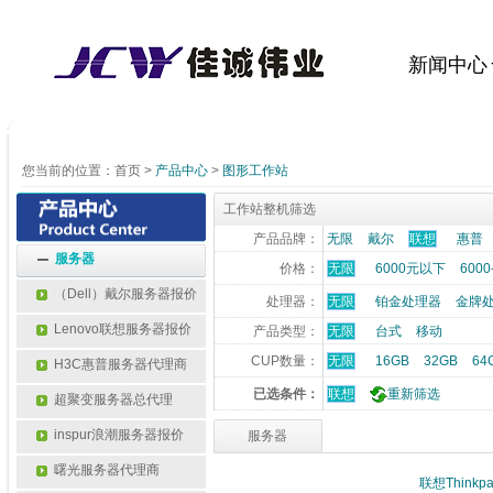
新闻中心
您当前的位置：
首页
>
产品中心
>
图形工作站
工作站整机筛选
产品品牌：
无限
戴尔
联想
惠普
服务器
价格：
无限
6000元以下
6000
（Dell）戴尔服务器报价
处理器：
无限
铂金处理器
金牌
Lenovo联想服务器报价
产品类型：
无限
台式
移动
CUP数量：
无限
16GB
32GB
64
H3C惠普服务器代理商
已选条件：
联想
重新筛选
超聚变服务器总代理
inspur浪潮服务器报价
服务器
曙光服务器代理商
 联想Thinkp