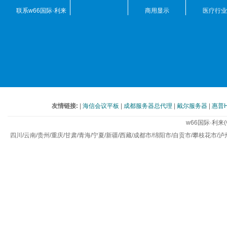
联系w66国际·利来
商用显示
医疗行业
(中国)最给力的老牌
友情链接:
|
海信会议平板
|
成都服务器总代理
|
戴尔服务器
|
惠普
w66国际·利
 四川/云南/贵州/重庆/甘肃/青海/宁夏/新疆/西藏/成都市/绵阳市/自贡市