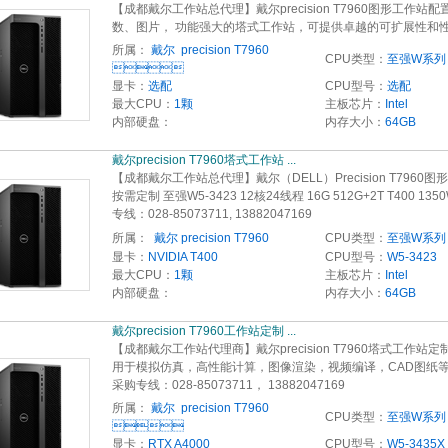
【成都戴尔工作站总代理】戴尔precision T7960图形工作站配
数、图片， 功能强大的塔式工作站，可提供卓越的可扩展性和
所属：
戴尔  precision T7960
CPU类型：
至强W系列

显卡：
选配
CPU型号：
选配
最大CPU：
1颗
主板芯片：
Intel
内部硬盘：
内存大小：
64GB
戴尔precision T7960塔式工作站 ... 
【成都戴尔工作站总代理】戴尔（DELL）Precision T7960图
按需定制 至强W5-3423 12核24线程 16G 512G+2T T400 135
专线：028-85073711, 13882047169
所属：
 戴尔 precision T7960
CPU类型：
至强W系列
显卡：
NVIDIA T400
CPU型号：
W5-3423
最大CPU：
1颗
主板芯片：
Intel
内部硬盘：
内存大小：
64GB
戴尔precision T7960工作站定制 ...
【成都戴尔工作站代理商】戴尔precision T7960塔式工作站定
用于模拟仿真，高性能计算，图像渲染，视频编译，CAD图纸
采购专线：028-85073711， 13882047169
所属：
戴尔  precision T7960
CPU类型：
至强W系列

显卡：
RTX A4000
CPU型号：
W5-3435X