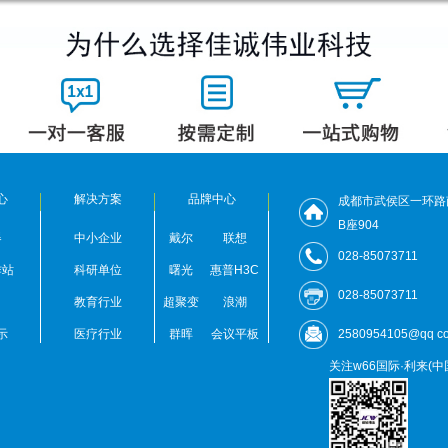
心
解决方案
品牌中心
成都市武侯区一环路
B座904
器
中小企业
戴尔
联想
028-85073711
作站
科研单位
曙光
惠普H3C
028-85073711
教育行业
超聚变
浪潮
示
医疗行业
群晖
会议平板
2580954105@qq c
关注w66国际·利来(