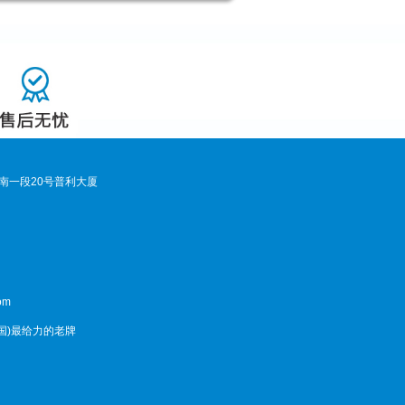
南一段20号普利大厦
om
中国)最给力的老牌