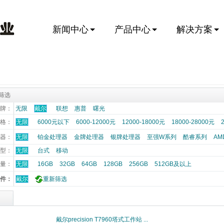
新闻中心
产品中心
解决方案
筛选
牌：
无限
戴尔
联想
惠普
曙光
格：
无限
6000元以下
6000-12000元
12000-18000元
18000-28000元
器：
无限
铂金处理器
金牌处理器
银牌处理器
至强W系列
酷睿系列
AM
型：
无限
台式
移动
数量：
无限
16GB
32GB
64GB
128GB
256GB
512GB及以上
件：
戴尔
重新筛选
戴尔precision T7960塔式工作站 ... 