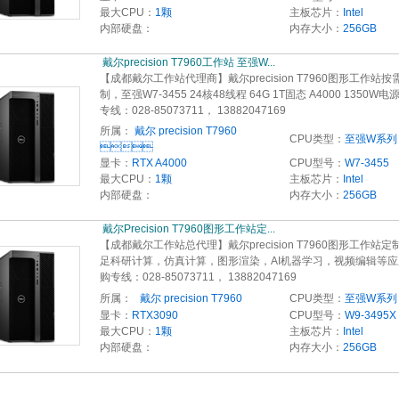
最大CPU：
1颗
主板芯片：
Intel
内部硬盘：
内存大小：
256GB
 戴尔precision T7960工作站 至强W...
【成都戴尔工作站代理商】戴尔precision T7960图形工作站按
制，至强W7-3455 24核48线程 64G 1T固态 A4000 1350W
专线：028-85073711， 13882047169
所属：
戴尔 precision T7960
CPU类型：
至强W系列

显卡：
RTX A4000
CPU型号：
W7-3455
最大CPU：
1颗
主板芯片：
Intel
内部硬盘：
内存大小：
256GB
 戴尔Precision T7960图形工作站定... 
【成都戴尔工作站总代理】戴尔precision T7960图形工作站定
足科研计算，仿真计算，图形渲染，AI机器学习，视频编辑等
购专线：028-85073711， 13882047169
所属：
  戴尔 precision T7960
CPU类型：
至强W系列
显卡：
RTX3090
CPU型号：
W9-3495X
最大CPU：
1颗
主板芯片：
Intel
内部硬盘：
内存大小：
256GB