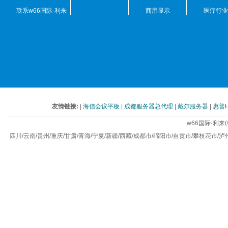
联系w66国际·利来
商用显示
医疗行业
(中国)最给力的老牌
友情链接:
|
海信会议平板
|
成都服务器总代理
|
戴尔服务器
|
惠普
w66国际·利
四川/云南/贵州/重庆/甘肃/青海/宁夏/新疆/西藏/成都市/绵阳市/自贡市/攀