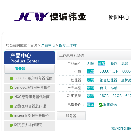
新闻中心
您当前的位置：
首页
>
产品中心
>
图形工作站
工作站整机筛选
产品品牌：
无限
戴尔
联想
惠普
服务器
价格：
无限
6000元以下
6000
（Dell）戴尔服务器报价
处理器：
无限
铂金处理器
金牌
Lenovo联想服务器报价
产品类型：
无限
台式
移动
CUP数量：
无限
16GB
32GB
64
H3C惠普服务器代理商
已选条件：
戴尔
重新筛选
超聚变服务器总代理
inspur浪潮服务器报价
服务器
曙光服务器代理商
 戴尔preci