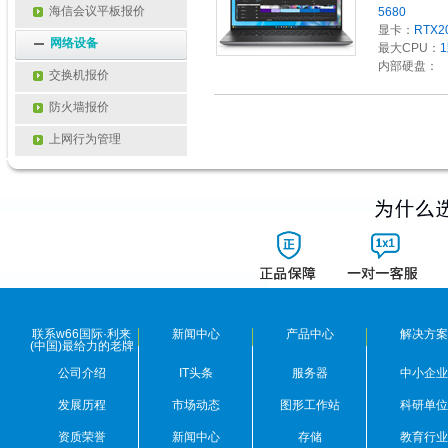
海信会议平板报价
5680
显卡：
RTX2
网络设备
最大CPU：
内部硬盘：
交换机报价
防火墙报价
上网行为管理
联系w66国际·利来
新闻中心
产品中心
解决方案
(中国)最给力的老牌
公司介绍
IT头条
服务器
中小企业
发展历程
市场动态
图形工作站
科研单位
资质荣誉
新闻中心
存储
教育行业