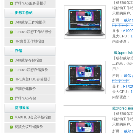
【成都戴尔工作
群晖NAS服务器报价
端移动工作
图形工作站
示屏的用户
所属：
戴尔 p
Dell戴尔工作站报价

显卡：
A100
Lenovo联想工作站报价
最大CPU：
HP惠普工作站报价
内部硬盘：
存储
  戴
【成都戴尔总代
Dell戴尔存储报价
工作站，适
用户。
Lenovo联想存储报价
所属：
戴尔 p
HPE惠普H3C存储报价

显卡：
RTX2
浪潮存储报价
最大CPU：
内部硬盘：
群晖NAS存储
商用显示
戴尔precisi
【成都戴尔工作
MAXHUB会议平板报价
端移动工作
示屏的用户
视频会议终端报价
所属：
戴尔 