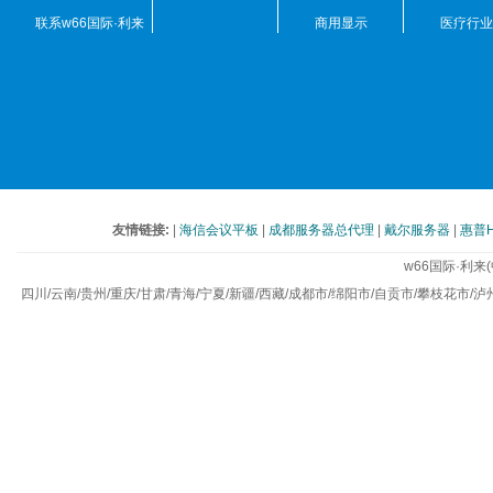
联系w66国际·利来
商用显示
医疗行业
(中国)最给力的老牌
友情链接:
|
海信会议平板
|
成都服务器总代理
|
戴尔服务器
|
惠普
w66国际·利
四川/云南/贵州/重庆/甘肃/青海/宁夏/新疆/西藏/成都市/绵阳市/自贡市/攀枝花市/泸州