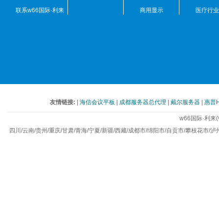
联系w66国际·利来
商用显示
医疗行业
(中国)最给力的老牌
友情链接:
|
海信会议平板
|
成都服务器总代理
|
戴尔服务器
|
惠普
w66国际·利
四川/云南/贵州/重庆/甘肃/青海/宁夏/新疆/西藏/成都市/绵阳市/自贡市/攀枝花市/泸州市