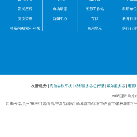
发展历程
市场动态
图形工作站
科研单位
资质荣誉
新闻中心
存储
教育行业
联系w66国际·利来
商用显示
医疗行业
(中国)最给力的老牌
友情链接:
|
海信会议平板
|
成都服务器总代理
|
戴尔服务器
|
惠普
w66国际·利
四川/云南/贵州/重庆/甘肃/青海/宁夏/新疆/西藏/成都市/绵阳市/自贡市/