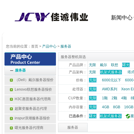
新闻中心
您当前的位置：
首页
>
产品中心
>
服务器
服务器整机筛选
产品品牌：
无限
戴尔
联想
曙光
服务器
产品架构：
无限
机架式服务器
塔
（Dell）戴尔服务器报价
价格：
无限
6000元以下
6000
处理器：
无限
AMD系列
Xeon 
Lenovo联想服务器报价
CUP数量：
无限
1颗
2颗
4颗
8
H3C惠普服务器代理商
内存容量：
无限
4GB
8GB
16GB
超聚变服务器总代理
已选条件：
曙光
机架式服务器
重
inspur浪潮服务器报价
服务器
曙光服务器代理商