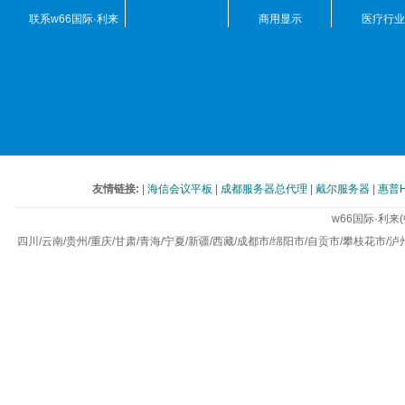
联系w66国际·利来
商用显示
医疗行业
(中国)最给力的老牌
友情链接:
|
海信会议平板
|
成都服务器总代理
|
戴尔服务器
|
惠普
w66国际·利
四川/云南/贵州/重庆/甘肃/青海/宁夏/新疆/西藏/成都市/绵阳市/自贡市/攀枝花市/泸州